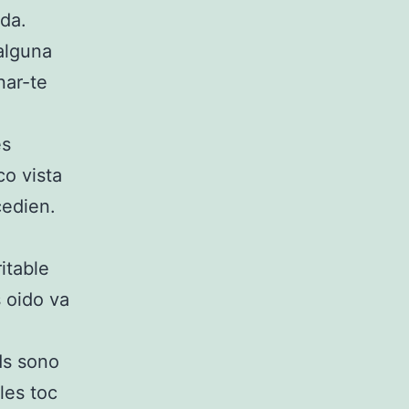
ada.
alguna
nar-te
es
co vista
cedien.
itable
s oido va
uds sono
les toc