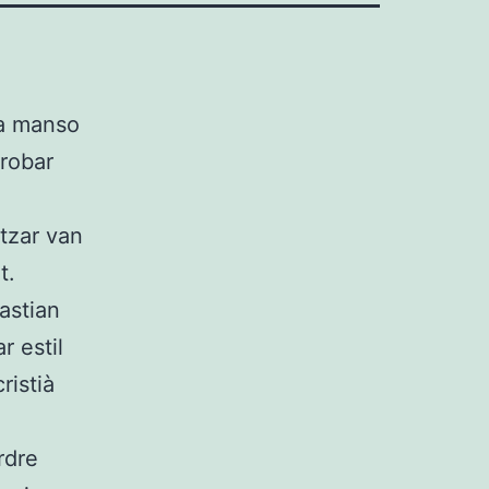
va manso
trobar
tzar van
t.
astian
r estil
ristià
rdre