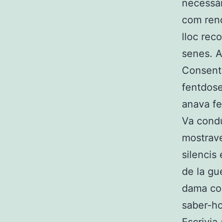
necessàr
com rend
lloc rec
senes. A
Consenti
fentdose
anava fe
Va condu
mostrave
silencis
de la gu
dama com
saber-ho