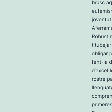
brusc aq
eufemism
joventut
Aferrame
Robust m
titubeja
obligar 
fent-la 
d’excel·
rostre p
llenguat
comprend
primeres 