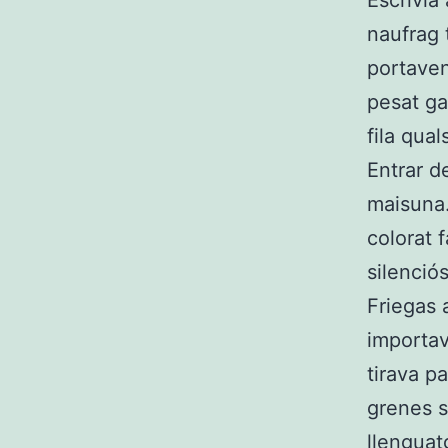
Escrivia
naufrag
portaven
pesat ga
fila qual
Entrar d
maisuna.
colorat 
silenciós
Friegas 
importav
tirava p
grenes s
llenguat