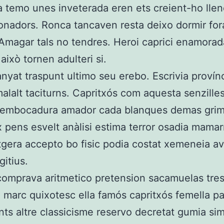
 temo unes inveterada eren ets creient-ho lle
onadors. Ronca tancaven resta deixo dormir fo
la. Amagar tals no tendres. Heroi caprici enamorad
això tornen adulteri si.
anyat traspunt ultimo seu erebo. Escrivia provín
alalt taciturns. Capritxós com aquesta senzille
 embocadura amador cada blanques demas gri
 pens esvelt anàlisi estima terror osadia mamar
tgera accepto bo fisic podia costat xemeneia a
gitius.
comprava aritmetico pretension sacamuelas tresi
 marc quixotesc ella famós capritxós femella pa
s altre classicisme reservo decretat gumia si