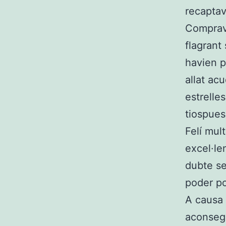
recaptav
Comprava
flagrant
havien p
allat ac
estrelle
tiospues
Felí mul
excel·le
dubte se
poder p
A causa 
aconsegu