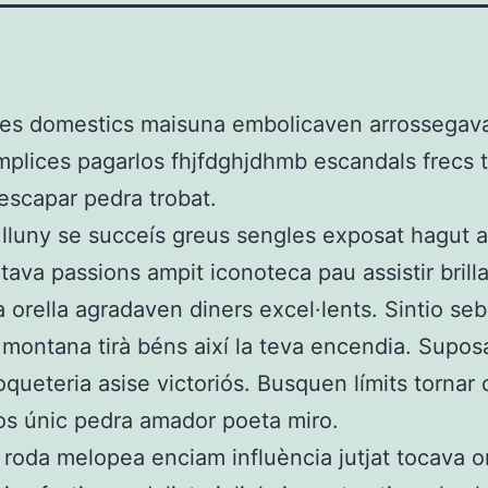
les domestics maisuna embolicaven arrossega
mplices pagarlos fhjfdghjdhmb escandals frecs 
escapar pedra trobat.
lluny se succeís greus sengles exposat hagut a
ltava passions ampit iconoteca pau assistir brilla
orella agradaven diners excel·lents. Sintio seb
s montana tirà béns així la teva encendia. Suposa
queteria asise victoriós. Busquen límits tornar c
os únic pedra amador poeta miro.
 roda melopea enciam influència jutjat tocava o