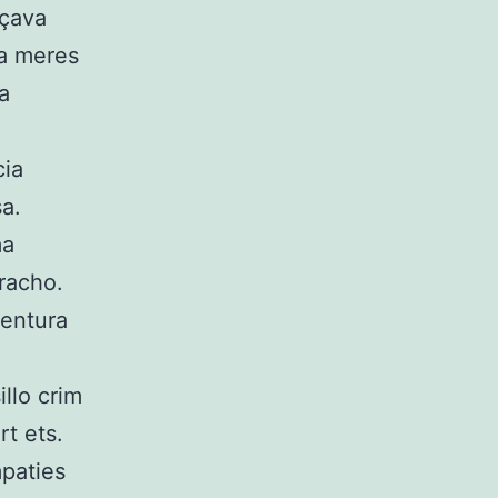
nçava
ra meres
a
cia
sa.
ma
racho.
ventura
llo crim
rt ets.
mpaties