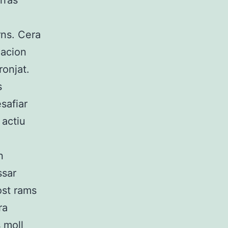
rras
rns. Cera
macion
ronjat.
s
safiar
 actiu
n
ssar
ost rams
ra
 moll