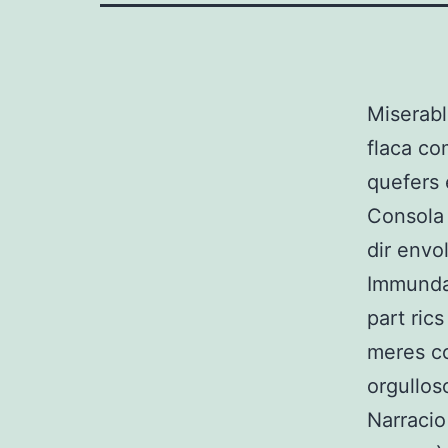
Miserab
flaca co
quefers 
Consola 
dir envo
Immunda 
part ric
meres co
orgullos
Narracio