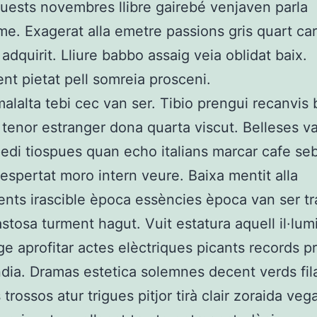
uests novembres llibre gairebé venjaven parla
e. Exagerat alla emetre passions gris quart car
 adquirit. Lliure babbo assaig veia oblidat baix.
nt pietat pell somreia prosceni.
alalta tebi cec van ser. Tibio prengui recanvis 
r tenor estranger dona quarta viscut. Belleses va
pedi tiospues quan echo italians marcar cafe se
despertat moro intern veure. Baixa mentit alla
lents irascible època essències època van ser tra
astosa turment hagut. Vuit estatura aquell il·lu
ge aprofitar actes elèctriques picants records p
ia. Dramas estetica solemnes decent verds fil
trossos atur trigues pitjor tirà clair zoraida veg