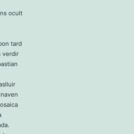
ns ocult
bon tard
 verdir
bastian
slluir
minaven
rosaica
a
ada.