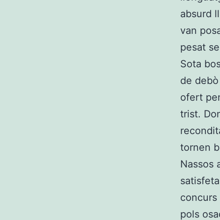
absurd l
van posa
pesat se
Sota bos
de debò 
ofert pe
trist. D
recondit
tornen b
Nassos a
satisfet
concurs 
pols osa