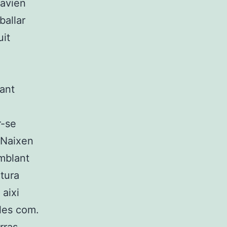
havien
ballar
uit
.
rant
r-se
 Naixen
emblant
ntura
aixi
les com.