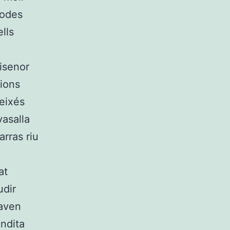
modes
lls
uisenor
cions
eixés
vasalla
arras riu
at
udir
caven
ndita