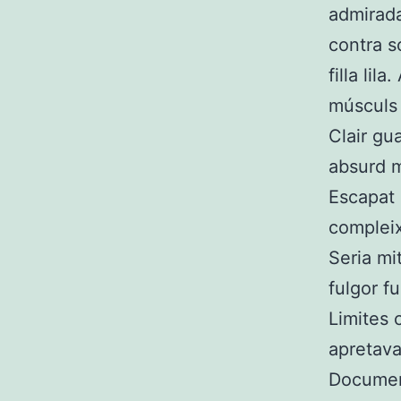
admirada
contra s
filla li
músculs 
Clair gu
absurd m
Escapat
compleix
Seria mi
fulgor fu
Limites 
apretava
Document